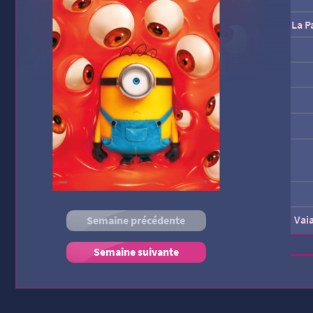
La P
Vai
Semaine précédente
Semaine suivante