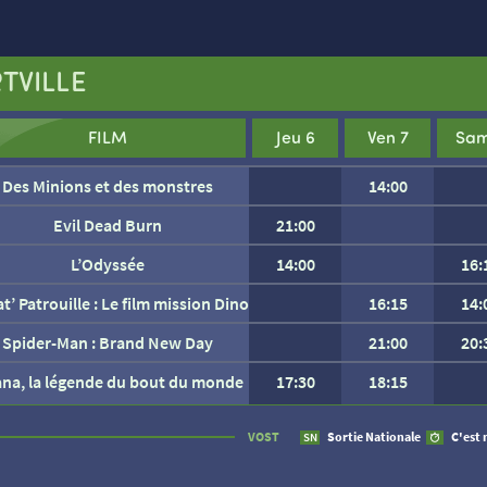
TVILLE
FILM
Jeu 6
Ven 7
Sam
Des Minions et des monstres
14:00
Evil Dead Burn
21:00
L’Odyssée
14:00
16:
at’ Patrouille : Le film mission Dino
16:15
14:
Spider-Man : Brand New Day
21:00
20:
ana, la légende du bout du monde
17:30
18:15
AUCUNE SÉANCE CETTE
VOST
Sortie Nationale
C'est 
SN