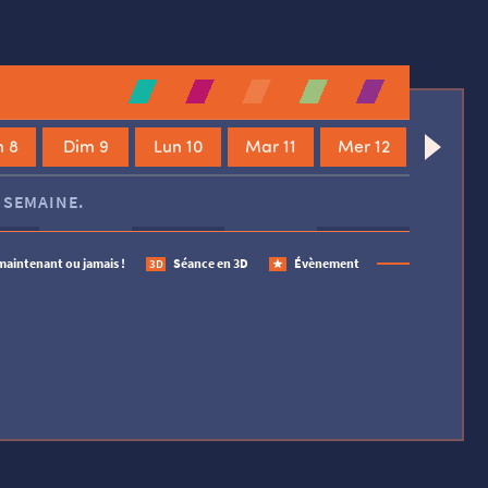
 8
Dim 9
Lun 10
Mar 11
Mer 12
 SEMAINE.
maintenant ou jamais !
Séance en 3D
Évènement
3D