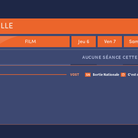
ILLE
FILM
Jeu 6
Ven 7
Sam
Le Monde à l’envers
Jim Queen
AUCUNE SÉANCE CETTE
VOST
Sortie Nationale
C'est 
SN