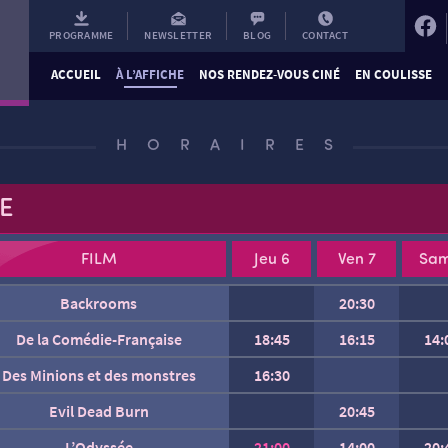
PROGRAMME
NEWSLETTER
BLOG
CONTACT
ACCUEIL
À L’AFFICHE
NOS RENDEZ-VOUS CINÉ
EN COULISSE
HORAIRES
E
FILM
Jeu 6
Ven 7
Sam
Backrooms
20:30
De la Comédie-Française
18:45
16:15
14:
Des Minions et des monstres
16:30
Evil Dead Burn
20:45
Gabin
L’Odyssée
21:00
14:00
20: