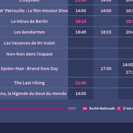
at’ Patrouille : Le film mission Dino
14:00
14:00
16:
Le Héros de Berlin
16:15
18:
Les Gendarmes
18:45
18:15
20:
Les Vacances de Mr Hulot
Non-Non dans l’espace
14:0
Spider-Man : Brand New Day
17:30
17:
The Last Viking
21:00
ana, la légende du bout du monde
14:00
AUCUNE SÉANCE CETTE
VOST
Sortie Nationale
C'est 
SN