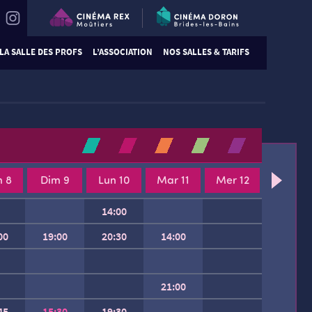
LA SALLE DES PROFS
L’ASSOCIATION
NOS SALLES & TARIFS
 8
Dim 9
Lun 10
Mar 11
Mer 12
14:00
00
19:00
20:30
14:00
21:00
45
15:30
19:30