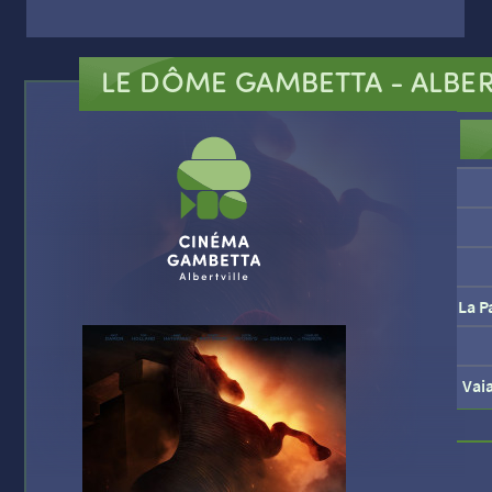
LE DÔME GAMBETTA
- ALBER
La P
Vai