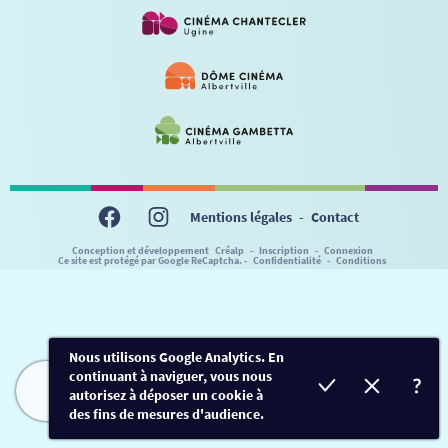
VISITE DE CABINE
ADHÉRER
LE REX
HORAIRES
LA PROG QUI OSE
LES ATELIERS EN CLASSE
STAGES VIDÉO
PARTENAIRES
LE DORON
JEUNESSE
MON COMPTE
NOUS CONTACTER
AUTRES RENDEZ-VOUS
Mentions légales
-
Contact
Conception et développement
Créalp
-
Inscription
-
Connexion
Ce site est protégé par Google ReCaptcha. -
Confidentialité
-
Conditions
Nous utilisons Google Analytics. En
continuant à naviguer, vous nous
autorisez à déposer un cookie à
FILMS
HORAIRES
EVÈNEMENTS
TARIFS
des fins de mesures d'audience.