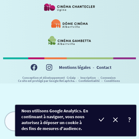
VISITE DE CABINE
ADHÉRER
LE REX
HORAIRES
LA PROG QUI OSE
LES ATELIERS EN CLASSE
STAGES VIDÉO
PARTENAIRES
LE DORON
JEUNESSE
MON COMPTE
NOUS CONTACTER
AUTRES RENDEZ-VOUS
Mentions légales
-
Contact
Conception et développement
Créalp
-
Inscription
-
Connexion
Ce site est protégé par Google ReCaptcha. -
Confidentialité
-
Conditions
Nous utilisons Google Analytics. En
continuant à naviguer, vous nous
autorisez à déposer un cookie à
FILMS
HORAIRES
EVÈNEMENTS
TARIFS
des fins de mesures d'audience.