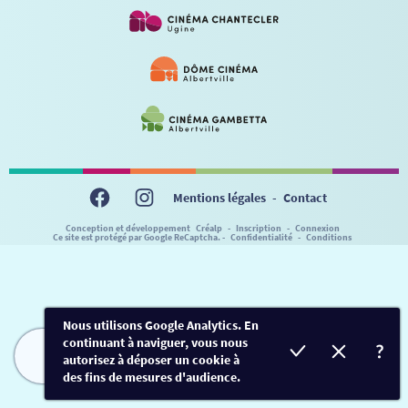
VISITE DE CABINE
ADHÉRER
LE REX
HORAIRES
LA PROG QUI OSE
LES ATELIERS EN CLASSE
STAGES VIDÉO
PARTENAIRES
LE DORON
JEUNESSE
MON COMPTE
NOUS CONTACTER
AUTRES RENDEZ-VOUS
Mentions légales
-
Contact
Conception et développement
Créalp
-
Inscription
-
Connexion
Ce site est protégé par Google ReCaptcha. -
Confidentialité
-
Conditions
Nous utilisons Google Analytics. En
continuant à naviguer, vous nous
autorisez à déposer un cookie à
FILMS
HORAIRES
EVÈNEMENTS
TARIFS
des fins de mesures d'audience.