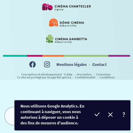
VISITE DE CABINE
ADHÉRER
LE REX
HORAIRES
LA PROG QUI OSE
LES ATELIERS EN CLASSE
STAGES VIDÉO
PARTENAIRES
LE DORON
JEUNESSE
MON COMPTE
NOUS CONTACTER
AUTRES RENDEZ-VOUS
Mentions légales
-
Contact
Conception et développement
Créalp
-
Inscription
-
Connexion
Ce site est protégé par Google ReCaptcha. -
Confidentialité
-
Conditions
Nous utilisons Google Analytics. En
continuant à naviguer, vous nous
autorisez à déposer un cookie à
FILMS
HORAIRES
EVÈNEMENTS
TARIFS
des fins de mesures d'audience.