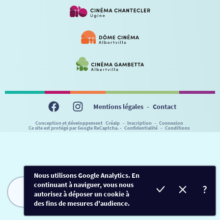
VISITE DE CABINE
ADHÉRER
LE REX
HORAIRES
LA PROG QUI OSE
LES ATELIERS EN CLASSE
STAGES VIDÉO
PARTENAIRES
LE DORON
JEUNESSE
MON COMPTE
NOUS CONTACTER
AUTRES RENDEZ-VOUS
Mentions légales
-
Contact
Conception et développement
Créalp
-
Inscription
-
Connexion
Ce site est protégé par Google ReCaptcha. -
Confidentialité
-
Conditions
Nous utilisons Google Analytics. En
continuant à naviguer, vous nous
autorisez à déposer un cookie à
FILMS
HORAIRES
EVÈNEMENTS
TARIFS
des fins de mesures d'audience.