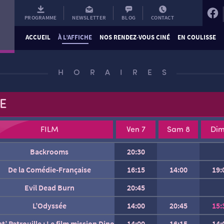
PROGRAMME
NEWSLETTER
BLOG
CONTACT
ACCUEIL
À L’AFFICHE
NOS RENDEZ-VOUS CINÉ
EN COULISSE
HORAIRES
E
FILM
Ven 7
Sam 8
Dim
Backrooms
20:30
Charlie et les Kangourous
De la Comédie-Française
16:15
14:00
19:
Evil Dead Burn
20:45
Gabin
L’Odyssée
14:00
20:45
15:
at’ Patrouille : Le film mission Dino
14:00
16:15
14: