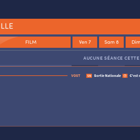
ILLE
FILM
Ven 7
Sam 8
Dim
Le Monde à l’envers
Une affaire turque
Jim Queen
AUCUNE SÉANCE CETTE
VOST
Sortie Nationale
C'est 
SN