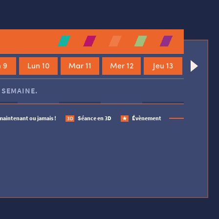
 9
Lun 10
Mar 11
Mer 12
Jeu 13
 SEMAINE.
maintenant ou jamais !
Séance en 3D
Évènement
3D