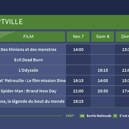
TVILLE
FILM
Ven 7
Sam 8
Dim
Des Minions et des monstres
14:00
13:
Evil Dead Burn
L’Odyssée
16:15
21:
at’ Patrouille : Le film mission Dino
16:15
14:00
15:
Spider-Man : Brand New Day
21:00
20:30
17:
ana, la légende du bout du monde
18:15
AUCUNE SÉANCE CETTE
VOST
Sortie Nationale
C'est 
SN