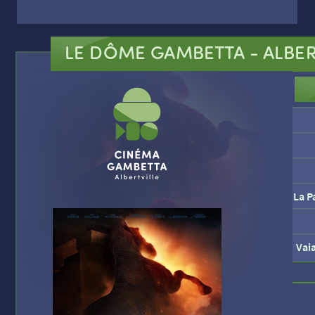
LE DÔME GAMBETTA
- ALBER
La P
Vai