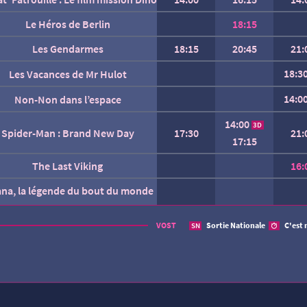
Le Héros de Berlin
18:15
Les Gendarmes
18:15
20:45
21:
18:3
Les Vacances de Mr Hulot
14:0
Non-Non dans l’espace
14:00
3D
Spider-Man : Brand New Day
17:30
21:
17:15
The Last Viking
16:
ana, la légende du bout du monde
AUCUNE SÉANCE CETTE
VOST
Sortie Nationale
C'est 
SN