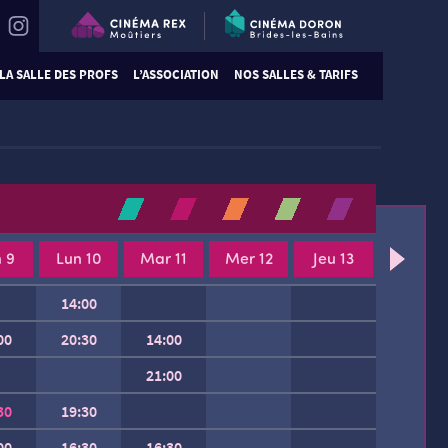
LA SALLE DES PROFS
L’ASSOCIATION
NOS SALLES & TARIFS
 9
Lun 10
Mar 11
Mer 12
Jeu 13
14:00
00
20:30
14:00
21:00
30
19:30
00
16:30
16:30