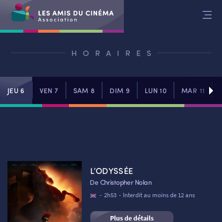
Aller
au
contenu
HORAIRES
JEU 6
VEN 7
SAM 8
DIM 9
LUN 10
MAR 11
L’ODYSSÉE
De Christopher Nolan
-
2h53
-
Interdit au moins de 12 ans
Plus de détails