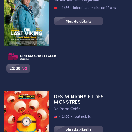
Réserver une place
-
1h56
-
Interdit au moins de 12 ans
Plus de détails
NOUS CONTACTER
21:00
VO
AUTRES RENDEZ-VOUS
The Last Viking
Séance du
06/08/2026
à
21:00
VO
DES MINIONS ET DES
Cinéma Le Chantecler – Ugine :
Salle 1
MONSTRES
De Pierre Coffin
Réserver une place
-
1h30
-
Tout public
Plus de détails