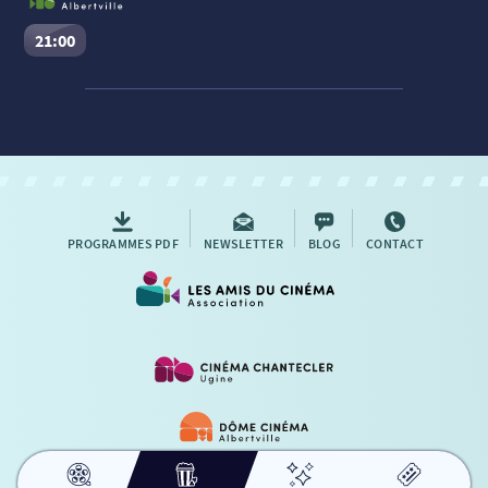
21:00
Evil Dead Burn
Séance du
06/08/2026
à
21:00
VF
Cinéma Le Dôme Gambetta – Albertville :
Salle n°1
Réserver une place
PROGRAMMES PDF
NEWSLETTER
BLOG
CONTACT