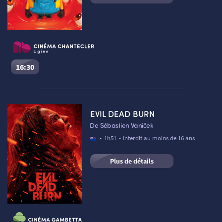
16:30
Des Minions et des monstres
Séance du
06/08/2026
à
16:30
VF
EVIL DEAD BURN
Cinéma Le Chantecler – Ugine :
Salle 1
De Sébastien Vaniček
Réserver une place
-
1h51
-
Interdit au moins de 16 ans
Plus de détails