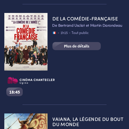
Les Gendarmes
Séance du
06/08/2026
à
18:45
VF
DE LA COMÉDIE-FRANÇAISE
Cinéma Le Chantecler – Ugine :
Salle 2
De Bertrand Usclat et Martin Darondeau
Réserver une place
-
1h15
-
Tout public
ATELIERS PRATIQUES
HISTORIQUE
NOS SALLES
Plus de détails
FILMS
RÉTRO VISION
LES DISPOSITIFS NATIONAUX
18:45
De la Comédie-Française
Séance du
06/08/2026
à
18:45
VF
VAIANA, LA LÉGENDE DU BOUT
VISITE DE CABINE
ADHÉRER
LE REX
Cinéma Le Chantecler – Ugine :
Salle n°1
DU MONDE