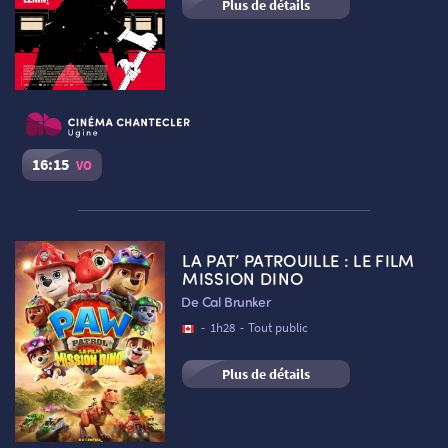
Plus de détails
16:15
VO
Le Héros de Berlin
Séance du
06/08/2026
à
16:15
VO
LA PAT’ PATROUILLE : LE FILM
Cinéma Le Chantecler – Ugine :
Salle n°2
MISSION DINO
RETOUR
De Cal Brunker
Réserver une place
-
1h28
-
Tout public
Plus de détails
RETOUR