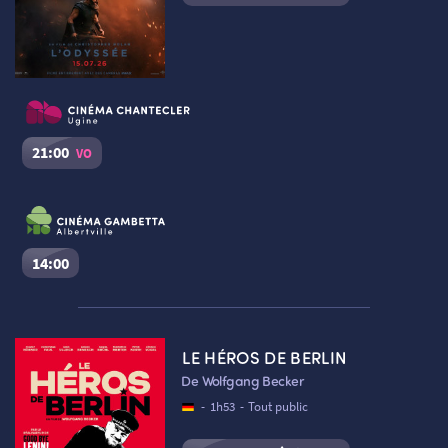
21:00
VO
L’Odyssée
Séance du
06/08/2026
à
21:00
VO
Cinéma Le Chantecler – Ugine :
Salle n°2
14:00
Réserver une place
L’Odyssée
Séance du
06/08/2026
à
14:00
VF
LE HÉROS DE BERLIN
Cinéma Le Dôme Gambetta – Albertville :
Salle n°1
De Wolfgang Becker
Réserver une place
-
1h53
-
Tout public