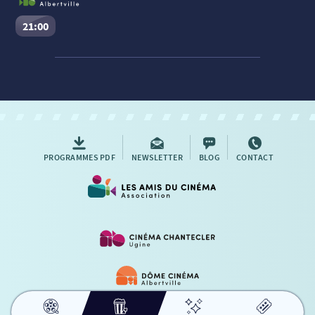
21:00
Evil Dead Burn
Séance du
06/08/2026
à
21:00
VF
Cinéma Le Dôme Gambetta – Albertville :
Salle n°1
Réserver une place
PROGRAMMES PDF
NEWSLETTER
BLOG
CONTACT