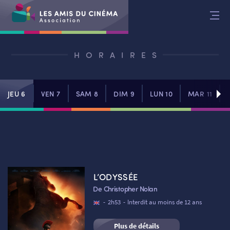
Aller
au
contenu
HORAIRES
JEU 6
VEN 7
SAM 8
DIM 9
LUN 10
MAR 11
L’ODYSSÉE
De Christopher Nolan
-
2h53
-
Interdit au moins de 12 ans
Plus de détails