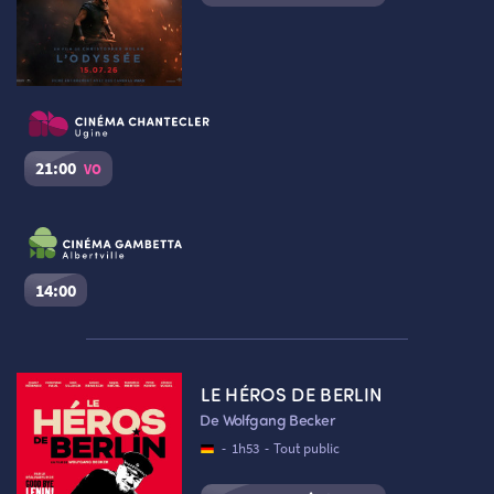
21:00
VO
L’Odyssée
Séance du
06/08/2026
à
21:00
VO
Cinéma Le Chantecler – Ugine :
Salle n°2
14:00
Réserver une place
L’Odyssée
Séance du
06/08/2026
à
14:00
VF
LE HÉROS DE BERLIN
Cinéma Le Dôme Gambetta – Albertville :
Salle n°1
De Wolfgang Becker
Réserver une place
-
1h53
-
Tout public