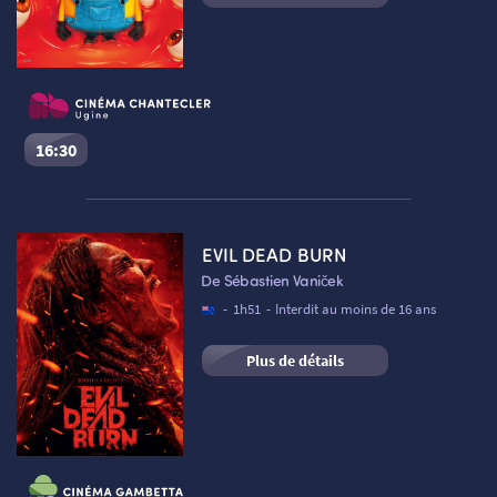
16:30
Des Minions et des monstres
Séance du
06/08/2026
à
16:30
VF
EVIL DEAD BURN
Cinéma Le Chantecler – Ugine :
Salle 1
De Sébastien Vaniček
Réserver une place
-
1h51
-
Interdit au moins de 16 ans
Plus de détails