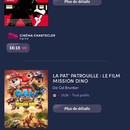
Plus de détails
16:15
VO
Le Héros de Berlin
Séance du
06/08/2026
à
16:15
VO
LA PAT’ PATROUILLE : LE FILM
Cinéma Le Chantecler – Ugine :
Salle n°2
MISSION DINO
RETOUR
De Cal Brunker
Réserver une place
-
1h28
-
Tout public
Plus de détails
RETOUR