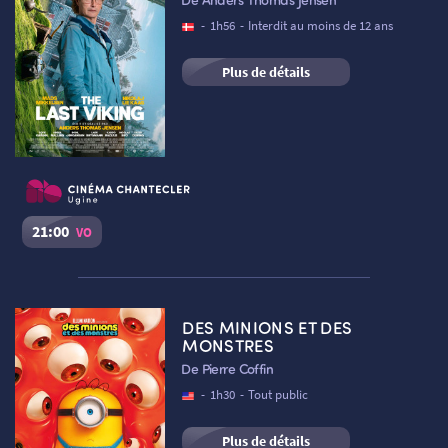
Réserver une place
-
1h56
-
Interdit au moins de 12 ans
Plus de détails
NOUS CONTACTER
21:00
VO
AUTRES RENDEZ-VOUS
The Last Viking
Séance du
06/08/2026
à
21:00
VO
DES MINIONS ET DES
Cinéma Le Chantecler – Ugine :
Salle 1
MONSTRES
De Pierre Coffin
Réserver une place
-
1h30
-
Tout public
Plus de détails