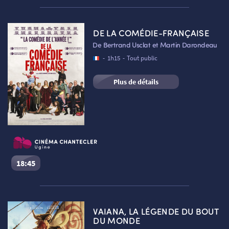
Les Gendarmes
Séance du
06/08/2026
à
18:45
VF
DE LA COMÉDIE-FRANÇAISE
Cinéma Le Chantecler – Ugine :
Salle 2
De Bertrand Usclat et Martin Darondeau
Réserver une place
-
1h15
-
Tout public
ATELIERS PRATIQUES
HISTORIQUE
NOS SALLES
Plus de détails
FILMS
RÉTRO VISION
LES DISPOSITIFS NATIONAUX
18:45
De la Comédie-Française
Séance du
06/08/2026
à
18:45
VF
VAIANA, LA LÉGENDE DU BOUT
VISITE DE CABINE
ADHÉRER
LE REX
Cinéma Le Chantecler – Ugine :
Salle n°1
DU MONDE