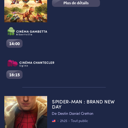
Plus de détails
14:00
La Pat’ Patrouille : Le film mission Dino
Séance du
08/08/2026
à
14:00
VF
Cinéma Le Dôme Gambetta – Albertville :
Salle 1
16:15
Réserver une place
La Pat’ Patrouille : Le film mission Dino
Séance du
08/08/2026
à
16:15
VF
SPIDER-MAN : BRAND NEW
Cinéma Le Chantecler – Ugine :
Salle n°2
DAY
De Destin Daniel Cretton
Réserver une place
-
2h25
-
Tout public