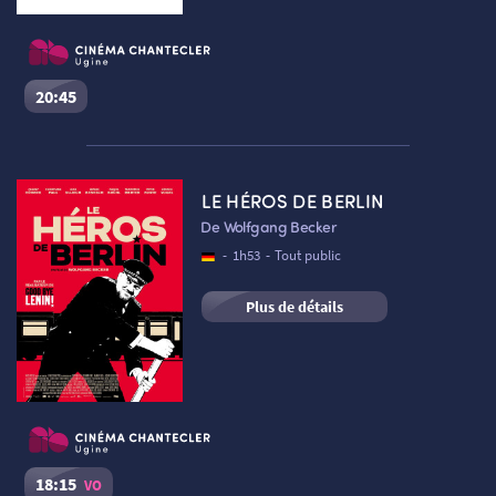
AUTRES RENDEZ-VOUS
20:45
Les Gendarmes
Séance du
08/08/2026
à
20:45
VF
LE HÉROS DE BERLIN
Cinéma Le Chantecler – Ugine :
Salle 2
De Wolfgang Becker
Réserver une place
-
1h53
-
Tout public
Plus de détails
18:15
VO