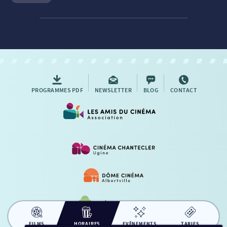
Le Héros de Berlin
Séance du
08/08/2026
à
18:15
VO
Cinéma Le Chantecler – Ugine :
Salle 2
Réserver une place
PROGRAMMES PDF
NEWSLETTER
BLOG
CONTACT
FILMS
HORAIRES
EVÈNEMENTS
TARIFS