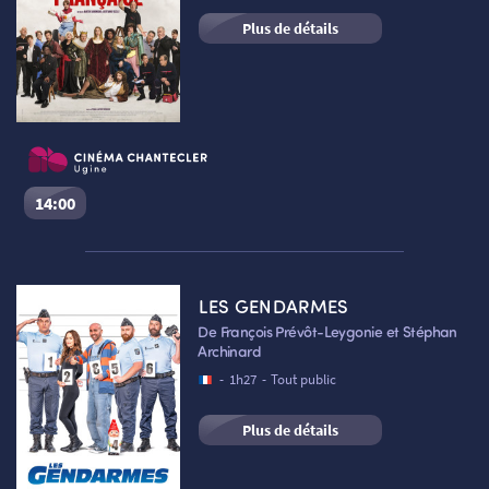
Plus de détails
HORAIRES
LA PROG QUI OSE
LES ATELIERS EN CLASSE
STAGES VIDÉO
PARTENAIRES
LE DORON
14:00
De la Comédie-Française
JEUNESSE
MON COMPTE
Séance du
08/08/2026
à
14:00
VF
LES GENDARMES
Cinéma Le Chantecler – Ugine :
Salle n°2
De François Prévôt-Leygonie et Stéphan
Archinard
Réserver une place
-
1h27
-
Tout public
NOUS CONTACTER
Plus de détails