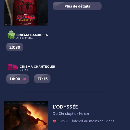
Plus de détails
RETOUR
RETOUR
20:30
Spider-Man : Brand New Day
SÉANCES SPÉCIALES
RETOUR
Séance du
08/08/2026
à
20:30
VF
Cinéma Le Dôme Gambetta – Albertville :
Salle n°1
14:00
17:15
3D
Réserver une place
Spider-Man : Brand New Day
TARIFS
RETOUR
RETOUR
Séance du
08/08/2026
à
14:00
VF
3D
L’ODYSSÉE
Cinéma Le Chantecler – Ugine :
Salle n°1
De Christopher Nolan
Réserver une place
-
2h53
-
Interdit au moins de 12 ans