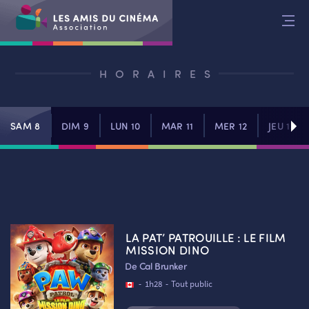
Aller
au
contenu
HORAIRES
SAM 8
DIM 9
LUN 10
MAR 11
MER 12
JEU 13
LA PAT’ PATROUILLE : LE FILM
MISSION DINO
De Cal Brunker
-
1h28
-
Tout public