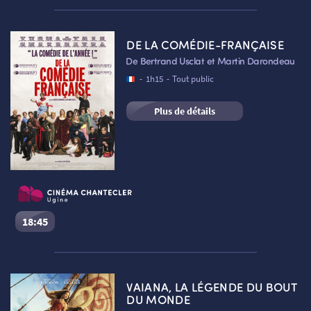
Les Gendarmes
Séance du
06/08/2026
à
18:45
VF
DE LA COMÉDIE-FRANÇAISE
Cinéma Le Chantecler – Ugine :
Salle 2
De Bertrand Usclat et Martin Darondeau
Réserver une place
-
1h15
-
Tout public
ATELIERS PRATIQUES
HISTORIQUE
NOS SALLES
Plus de détails
FILMS
RÉTRO VISION
LES DISPOSITIFS NATIONAUX
18:45
De la Comédie-Française
Séance du
06/08/2026
à
18:45
VF
VAIANA, LA LÉGENDE DU BOUT
VISITE DE CABINE
ADHÉRER
LE REX
Cinéma Le Chantecler – Ugine :
Salle n°1
DU MONDE