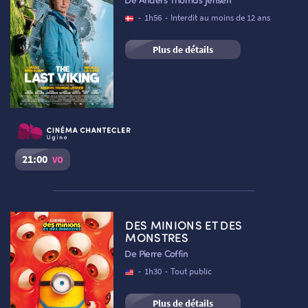
Réserver une place
-
1h56
-
Interdit au moins de 12 ans
Plus de détails
NOUS CONTACTER
21:00
VO
AUTRES RENDEZ-VOUS
The Last Viking
Séance du
06/08/2026
à
21:00
VO
DES MINIONS ET DES
Cinéma Le Chantecler – Ugine :
Salle 1
MONSTRES
De Pierre Coffin
Réserver une place
-
1h30
-
Tout public
Plus de détails