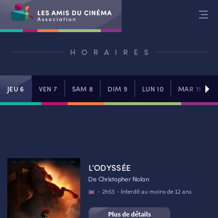
Aller
au
contenu
HORAIRES
JEU 6
VEN 7
SAM 8
DIM 9
LUN 10
MAR 11
L’ODYSSÉE
De Christopher Nolan
-
2h53
-
Interdit au moins de 12 ans
Plus de détails