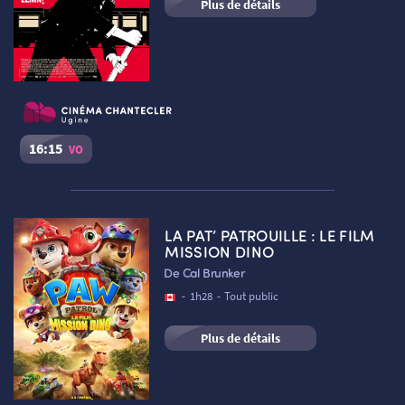
Plus de détails
16:15
VO
Le Héros de Berlin
Séance du
06/08/2026
à
16:15
VO
LA PAT’ PATROUILLE : LE FILM
Cinéma Le Chantecler – Ugine :
Salle n°2
MISSION DINO
RETOUR
De Cal Brunker
Réserver une place
-
1h28
-
Tout public
Plus de détails
RETOUR