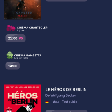
21:00
VO
L’Odyssée
Séance du
06/08/2026
à
21:00
VO
Cinéma Le Chantecler – Ugine :
Salle n°2
14:00
Réserver une place
L’Odyssée
Séance du
06/08/2026
à
14:00
VF
LE HÉROS DE BERLIN
Cinéma Le Dôme Gambetta – Albertville :
Salle n°1
De Wolfgang Becker
Réserver une place
-
1h53
-
Tout public