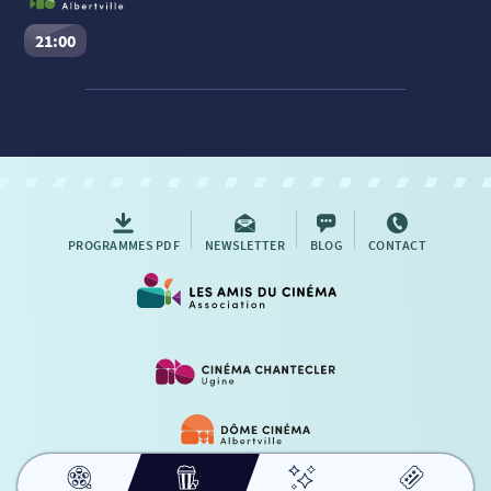
21:00
Evil Dead Burn
Séance du
06/08/2026
à
21:00
VF
Cinéma Le Dôme Gambetta – Albertville :
Salle n°1
Réserver une place
PROGRAMMES PDF
NEWSLETTER
BLOG
CONTACT