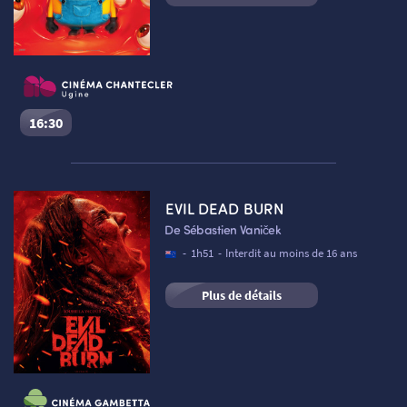
16:30
Des Minions et des monstres
Séance du
06/08/2026
à
16:30
VF
EVIL DEAD BURN
Cinéma Le Chantecler – Ugine :
Salle 1
De Sébastien Vaniček
Réserver une place
-
1h51
-
Interdit au moins de 16 ans
Plus de détails