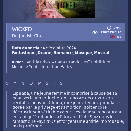
RETOUR
WICKED
2H40
TOUT PUBLIC
De Jon M. Chu
GB
RETOUR
Date de sortie :
4 décembre 2024
Fantastique, Drame, Romance, Musique, Musical
SÉANCES SPÉCIALES
RETOUR
Avec :
Cynthia Erivo, Ariana Grande, Jeff Goldblum,
Michelle Yeoh, Jonathan Bailey
TARIFS
RETOUR
RETOUR
SYNOPSIS
Elphaba, une jeune femme incomprise à cause de sa
LA SÉLECTION DES AMIS DU CINÉMA & LES FILMS
THÉ CINÉ
RETOUR
peau verte inhabituelle, doit encore découvrir son
D’ACTUALITÉS
véritable pouvoir. Glinda, une jeune femme populaire,
dorée par le privilège et l'ambition, doit encore
découvrir son véritable coeur. Les deux se rencontrent
ATELIERS PRATIQUES
HISTORIQUE
NOS SALLES
en tant qu'étudiantes à l'Université de Shiz dans le
fantastique Pays d'Oz et forgent une amitié improbable,
mais profonde.