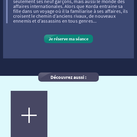
seulement ses neuf garçons, mais aussi le monde des
affaires internationales. Alors que Korda entraine sa
FILMS
RÉTRO VISION
LES DISPOSITIFS NATIONAUX
fille dans un voyage où il la familiarise à ses affaires, ils
croisent le chemin d’anciens rivaux, de nouveaux
ennemis et d’assassins en tous genres...
VISITE DE CABINE
ADHÉRER
LE REX
Je réserve ma séance
HORAIRES
LA PROG QUI OSE
LES ATELIERS EN CLASSE
STAGES VIDÉO
PARTENAIRES
LE DORON
Découvrez aussi :
JEUNESSE
MON COMPTE
NOUS CONTACTER
AUTRES RENDEZ-VOUS