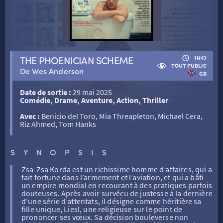
RETOUR
THE PHOENICIAN SCHEME
1H42
TOUT PUBLIC
RETOUR
De Wes Anderson
GB
Date de sortie :
29 mai 2025
Comédie, Drame, Aventure, Action, Thriller
SÉANCES SPÉCIALES
RETOUR
Avec :
Benicio del Toro, Mia Threapleton, Michael Cera,
Riz Ahmed, Tom Hanks
TARIFS
RETOUR
RETOUR
SYNOPSIS
LA SÉLECTION DES AMIS DU CINÉMA & LES FILMS
THÉ CINÉ
RETOUR
Zsa-Zsa Korda est un richissime homme d’affaires, qui a
D’ACTUALITÉS
fait fortune dans l’armement et l’aviation, et qui a bâti
un empire mondial en recourant à des pratiques parfois
douteuses. Après avoir survécu de justesse à la dernière
d'une série d’attentats, il désigne comme héritière sa
ATELIERS PRATIQUES
HISTORIQUE
NOS SALLES
fille unique, Liesl, une religieuse sur le point de
prononcer ses vœux. Sa décision bouleverse non