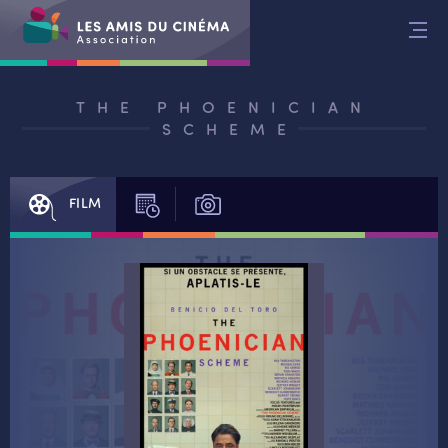
Aller
au
contenu
THE PHOENICIAN
SCHEME
FILM
SÉANCES
PHOTOS