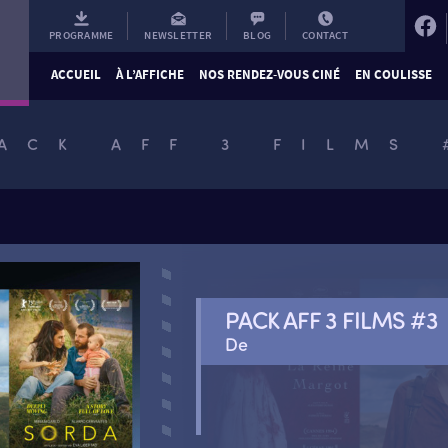
PROGRAMME
NEWSLETTER
BLOG
CONTACT
ACCUEIL
À L’AFFICHE
NOS RENDEZ-VOUS CINÉ
EN COULISSE
ACK AFF 3 FILMS 
PACK AFF 3 FILMS #3
De