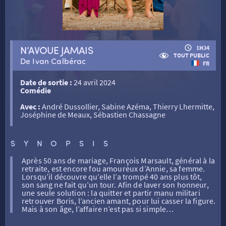
RETOUR
N’AVOUE JAMAIS
1H34
RETOUR
TOUT PUBLIC
De Ivan Calbérac
FR
Date de sortie :
24 avril 2024
SÉANCES SPÉCIALES
RETOUR
Comédie
Avec :
André Dussollier, Sabine Azéma, Thierry Lhermitte,
Joséphine de Meaux, Sébastien Chassagne
TARIFS
RETOUR
RETOUR
SYNOPSIS
LA SÉLECTION DES AMIS DU CINÉMA & LES FILMS
THÉ CINÉ
RETOUR
D’ACTUALITÉS
Après 50 ans de mariage, François Marsault, général à la
retraite, est encore fou amoureux d’Annie, sa femme.
Lorsqu’il découvre qu’elle l’a trompé 40 ans plus tôt,
ATELIERS PRATIQUES
HISTORIQUE
NOS SALLES
son sang ne fait qu’un tour. Afin de laver son honneur,
une seule solution : la quitter et partir manu militari
retrouver Boris, l’ancien amant, pour lui casser la figure.
Mais à son âge, l’affaire n’est pas si simple…
FILMS
RÉTRO VISION
LES DISPOSITIFS NATIONAUX