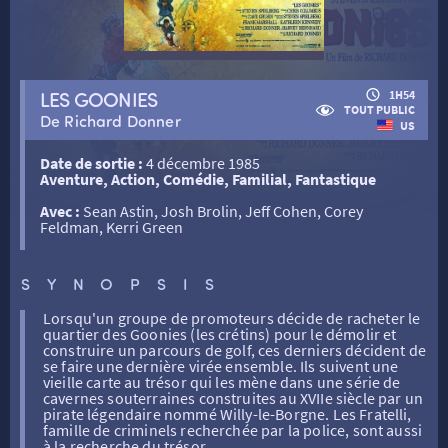
RETOUR
LES GOONIES
1H54
TOUT PUBLIC
De Richard Donner
US
RETOUR
Date de sortie :
4 décembre 1985
Aventure, Action, Comédie, Familial, Fantastique
SÉANCES SPÉCIALES
RETOUR
Avec :
Sean Astin, Josh Brolin, Jeff Cohen, Corey
Feldman, Kerri Green
TARIFS
RETOUR
RETOUR
SYNOPSIS
Lorsqu'un groupe de promoteurs décide de racheter le
LA SÉLECTION DES AMIS DU CINÉMA & LES FILMS
quartier des Goonies (les crétins) pour le démolir et
THÉ CINÉ
RETOUR
D’ACTUALITÉS
construire un parcours de golf, ces derniers décident de
se faire une dernière virée ensemble. Ils suivent une
vieille carte au trésor qui les mène dans une série de
cavernes souterraines construites au XVIIe siècle par un
ATELIERS PRATIQUES
HISTORIQUE
NOS SALLES
pirate légendaire nommé Willy-le-Borgne. Les Fratelli,
famille de criminels recherchée par la police, sont aussi
à la recherche du trésor.