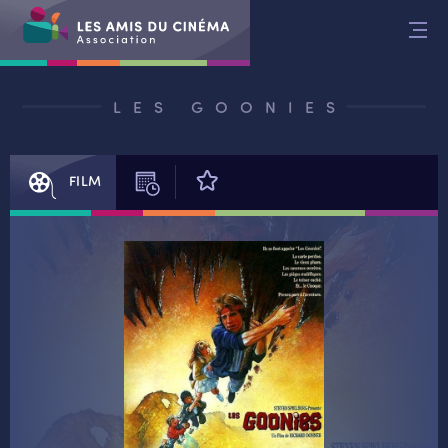
Aller
au
contenu
LES GOONIES
FILM
SÉANCES
AVIS