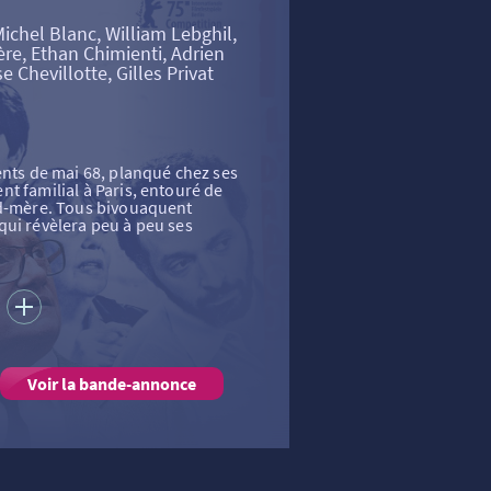
hel Blanc, William Lebghil,
vère, Ethan Chimienti, Adrien
 Chevillotte, Gilles Privat
ents de mai 68, planqué chez ses
t familial à Paris, entouré de
nd-mère. Tous bivouaquent
qui révèlera peu à peu ses
S
Voir la bande-annonce