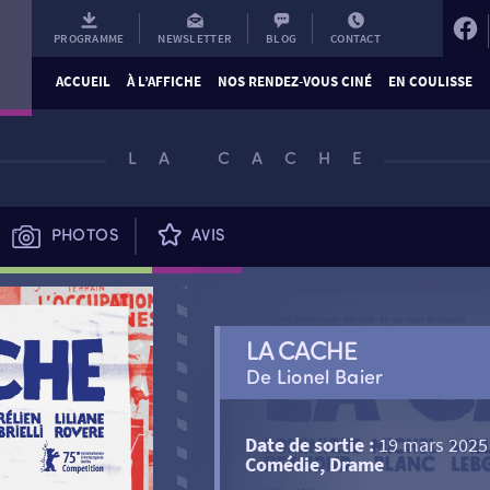
PROGRAMME
NEWSLETTER
BLOG
CONTACT
ACCUEIL
À L’AFFICHE
NOS RENDEZ-VOUS CINÉ
EN COULISSE
LA CACHE
PHOTOS
AVIS
LA CACHE
De Lionel Baier
Date de sortie :
19 mars 2025
Comédie, Drame