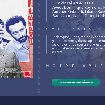
Film classé Art & Essais
Avec :
Dominique Reymond, Mic
Aurélien Gabrielli, Liliane Ro
Barazzone, Larisa Faber, Louise
SYNOPSIS
Christophe, 9 ans, vit les événem
grands-parents, dans l’appartemen
ses oncles et de son arrière-gra
autour d’une mystérieuse cache, 
secrets…
NOTRE AVI
Je réserve ma séance