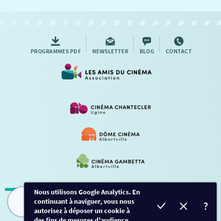
NOUS CONTACTER
AUTRES RENDEZ-VOUS
PROGRAMMES PDF
NEWSLETTER
BLOG
CONTACT
Nous utilisons Google Analytics. En
continuant à naviguer, vous nous
Mentions légales
-
Contact
FILMS
HORAIRES
EVÈNEMENTS
TARIFS
autorisez à déposer un cookie à
des fins de mesures d'audience.
Conception et développement
Créalp
-
Inscription
-
Connexion