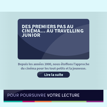
SÉANCES SPÉCIALES
RETOUR
TARIFS
RETOUR
RETOUR
DES PREMIERS PAS AU
LA SÉLECTION DES AMIS DU CINÉMA & LES FILMS
THÉ CINÉ
RETOUR
CINÉMA… AU TRAVELLING
D’ACTUALITÉS
JUNIOR
ATELIERS PRATIQUES
HISTORIQUE
NOS SALLES
FILMS
RÉTRO VISION
LES DISPOSITIFS NATIONAUX
VISITE DE CABINE
ADHÉRER
LE REX
Depuis les années 2000, nous étoffons l’approche
du cinéma pour les tout-petits et la jeunesse.
HORAIRES
LA PROG QUI OSE
LES ATELIERS EN CLASSE
Lire la suite
STAGES VIDÉO
PARTENAIRES
LE DORON
POUR POURSUIVRE
VOTRE LECTURE
JEUNESSE
MON COMPTE