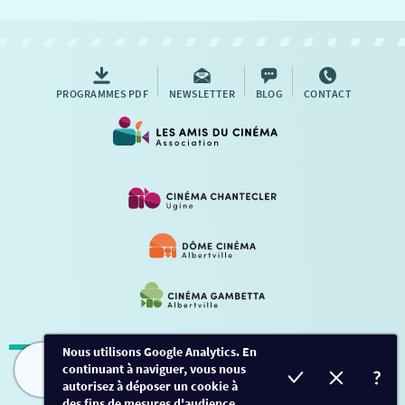
NOUS CONTACTER
AUTRES RENDEZ-VOUS
PROGRAMMES PDF
NEWSLETTER
BLOG
CONTACT
Nous utilisons Google Analytics. En
continuant à naviguer, vous nous
Mentions légales
-
Contact
FILMS
HORAIRES
EVÈNEMENTS
TARIFS
autorisez à déposer un cookie à
des fins de mesures d'audience.
Conception et développement
Créalp
-
Inscription
-
Connexion