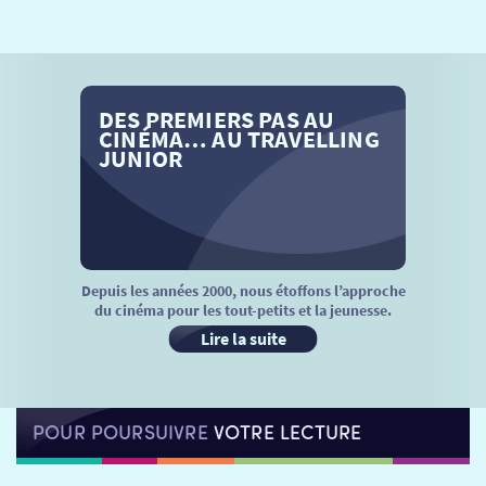
SÉANCES SPÉCIALES
RETOUR
TARIFS
RETOUR
RETOUR
DES PREMIERS PAS AU
LA SÉLECTION DES AMIS DU CINÉMA & LES FILMS
THÉ CINÉ
RETOUR
CINÉMA… AU TRAVELLING
D’ACTUALITÉS
JUNIOR
ATELIERS PRATIQUES
HISTORIQUE
NOS SALLES
FILMS
RÉTRO VISION
LES DISPOSITIFS NATIONAUX
VISITE DE CABINE
ADHÉRER
LE REX
Depuis les années 2000, nous étoffons l’approche
du cinéma pour les tout-petits et la jeunesse.
HORAIRES
LA PROG QUI OSE
LES ATELIERS EN CLASSE
Lire la suite
STAGES VIDÉO
PARTENAIRES
LE DORON
POUR POURSUIVRE
VOTRE LECTURE
JEUNESSE
MON COMPTE