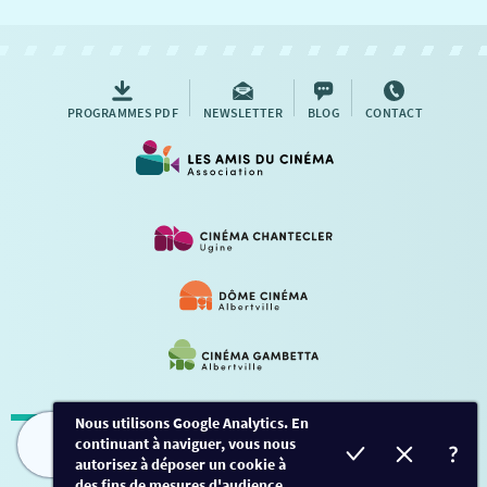
NOUS CONTACTER
AUTRES RENDEZ-VOUS
PROGRAMMES PDF
NEWSLETTER
BLOG
CONTACT
Nous utilisons Google Analytics. En
continuant à naviguer, vous nous
Mentions légales
-
Contact
FILMS
HORAIRES
EVÈNEMENTS
TARIFS
autorisez à déposer un cookie à
des fins de mesures d'audience.
Conception et développement
Créalp
-
Inscription
-
Connexion