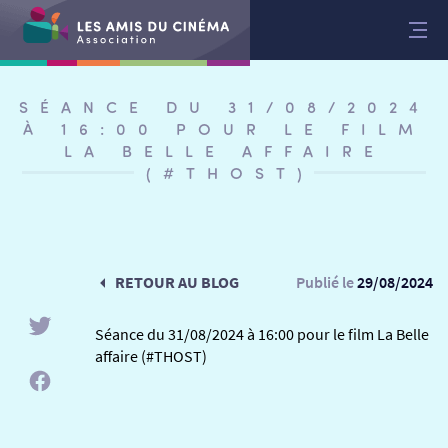
Aller
au
contenu
SÉANCE DU 31/08/2024
À 16:00 POUR LE FILM
LA BELLE AFFAIRE
(#THOST)
RETOUR AU BLOG
Publié le
29/08/2024
Séance du 31/08/2024 à 16:00 pour le film La Belle
affaire (#THOST)
RETOUR
RETOUR