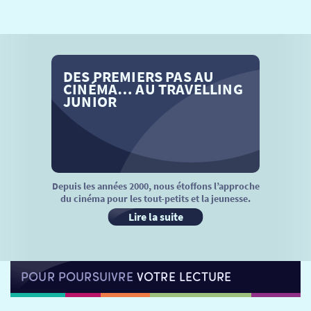
SÉANCES SPÉCIALES
RETOUR
TARIFS
RETOUR
RETOUR
DES PREMIERS PAS AU
LA SÉLECTION DES AMIS DU CINÉMA & LES FILMS
THÉ CINÉ
RETOUR
CINÉMA… AU TRAVELLING
D’ACTUALITÉS
JUNIOR
ATELIERS PRATIQUES
HISTORIQUE
NOS SALLES
FILMS
RÉTRO VISION
LES DISPOSITIFS NATIONAUX
VISITE DE CABINE
ADHÉRER
LE REX
Depuis les années 2000, nous étoffons l’approche
du cinéma pour les tout-petits et la jeunesse.
HORAIRES
LA PROG QUI OSE
LES ATELIERS EN CLASSE
Lire la suite
STAGES VIDÉO
PARTENAIRES
LE DORON
POUR POURSUIVRE
VOTRE LECTURE
JEUNESSE
MON COMPTE