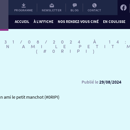
PROGRAMME
NEWSLETTER
BLOG
CONTACT
ACCUEIL
À L’AFFICHE
NOS RENDEZ-VOUS CINÉ
EN COULISSE
 31/08/2024 À 14
ON AMI LE PETIT
(#0RIPI)
Publié le
29/08/2024
n ami le petit manchot (#0RIPI)