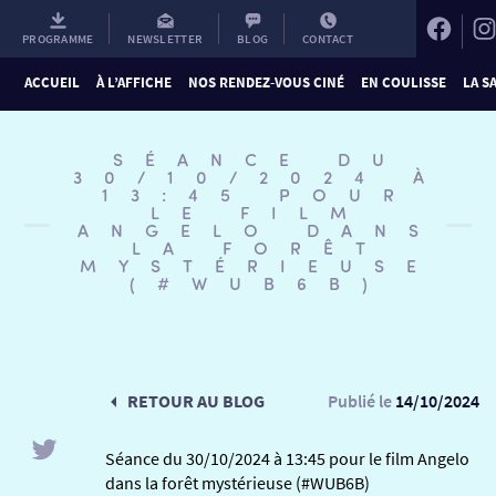
PROGRAMME
NEWSLETTER
BLOG
CONTACT
ACCUEIL
À L’AFFICHE
NOS RENDEZ-VOUS CINÉ
EN COULISSE
LA S
Aller
au
SÉANCE DU
contenu
30/10/2024 À
13:45 POUR
LE FILM
ANGELO DANS
LA FORÊT
MYSTÉRIEUSE
(#WUB6B)
RETOUR AU BLOG
Publié le
14/10/2024
Séance du 30/10/2024 à 13:45 pour le film Angelo
dans la forêt mystérieuse (#WUB6B)