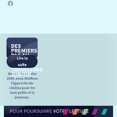
DES
PREMIERS
PAS AU
Lire la
CINÉMA…
AU
suite
TRAVELLING
JUNIOR
Depuis les années
2000, nous étoffons
l’approche du
cinéma pour les
tout-petits et la
jeunesse.
POUR POURSUIVRE
VOTRE LECTURE