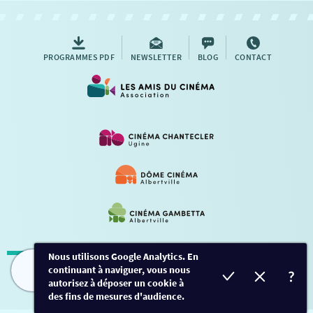
AUTRES RENDEZ-VOUS
PROGRAMMES PDF
NEWSLETTER
BLOG
CONTACT
Nous utilisons Google Analytics. En
continuant à naviguer, vous nous
Mentions légales
-
Contact
FILMS
HORAIRES
EVÈNEMENTS
TARIFS
autorisez à déposer un cookie à
des fins de mesures d'audience.
Conception et développement
Créalp
-
Inscription
-
Connexion
Ce site est protégé par Google ReCaptcha. -
Confidentialité
-
Conditions