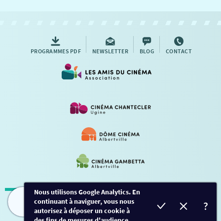
NOUS CONTACTER
AUTRES RENDEZ-VOUS
PROGRAMMES PDF
NEWSLETTER
BLOG
CONTACT
Nous utilisons Google Analytics. En
continuant à naviguer, vous nous
Mentions légales
-
Contact
FILMS
HORAIRES
EVÈNEMENTS
TARIFS
autorisez à déposer un cookie à
des fins de mesures d'audience.
Conception et développement
Créalp
-
Inscription
-
Connexion