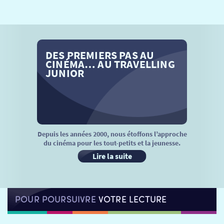
SÉANCES SPÉCIALES
RETOUR
TARIFS
RETOUR
RETOUR
DES PREMIERS PAS AU
LA SÉLECTION DES AMIS DU CINÉMA & LES FILMS
THÉ CINÉ
RETOUR
CINÉMA… AU TRAVELLING
D’ACTUALITÉS
JUNIOR
ATELIERS PRATIQUES
HISTORIQUE
NOS SALLES
FILMS
RÉTRO VISION
LES DISPOSITIFS NATIONAUX
VISITE DE CABINE
ADHÉRER
LE REX
Depuis les années 2000, nous étoffons l’approche
du cinéma pour les tout-petits et la jeunesse.
HORAIRES
LA PROG QUI OSE
LES ATELIERS EN CLASSE
Lire la suite
STAGES VIDÉO
PARTENAIRES
LE DORON
POUR POURSUIVRE
VOTRE LECTURE
JEUNESSE
MON COMPTE