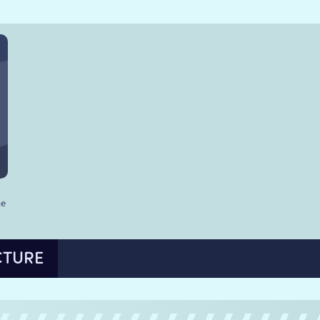
he
CTURE