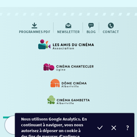
NOUS CONTACTER
AUTRES RENDEZ-VOUS
PROGRAMMES PDF
NEWSLETTER
BLOG
CONTACT
Nous utilisons Google Analytics. En
continuant à naviguer, vous nous
Mentions légales
-
Contact
FILMS
HORAIRES
EVÈNEMENTS
TARIFS
autorisez à déposer un cookie à
des fins de mesures d'audience.
Conception et développement
Créalp
-
Inscription
-
Connexion