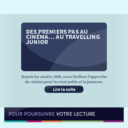
SÉANCES SPÉCIALES
RETOUR
TARIFS
RETOUR
RETOUR
DES PREMIERS PAS AU
LA SÉLECTION DES AMIS DU CINÉMA & LES FILMS
THÉ CINÉ
RETOUR
CINÉMA… AU TRAVELLING
D’ACTUALITÉS
JUNIOR
ATELIERS PRATIQUES
HISTORIQUE
NOS SALLES
FILMS
RÉTRO VISION
LES DISPOSITIFS NATIONAUX
VISITE DE CABINE
ADHÉRER
LE REX
Depuis les années 2000, nous étoffons l’approche
du cinéma pour les tout-petits et la jeunesse.
HORAIRES
LA PROG QUI OSE
LES ATELIERS EN CLASSE
Lire la suite
STAGES VIDÉO
PARTENAIRES
LE DORON
POUR POURSUIVRE
VOTRE LECTURE
JEUNESSE
MON COMPTE