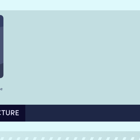
he
CTURE