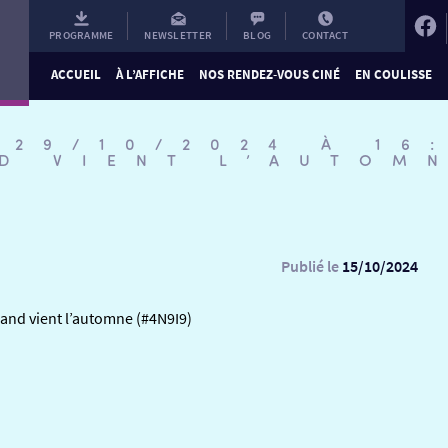
PROGRAMME
NEWSLETTER
BLOG
CONTACT
ACCUEIL
À L’AFFICHE
NOS RENDEZ-VOUS CINÉ
EN COULISSE
 29/10/2024 À 16
D VIENT L’AUTOM
Publié le
15/10/2024
and vient l’automne (#4N9I9)