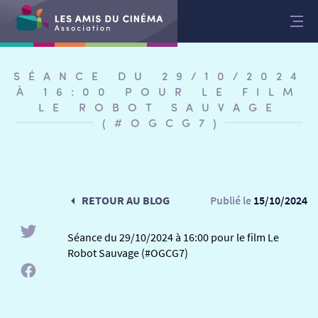
Aller
au
contenu
SÉANCE DU 29/10/2024
À 16:00 POUR LE FILM
LE ROBOT SAUVAGE
(#OGCG7)
RETOUR AU BLOG
Publié le
15/10/2024
Séance du 29/10/2024 à 16:00 pour le film Le
Robot Sauvage (#OGCG7)
RETOUR
RETOUR