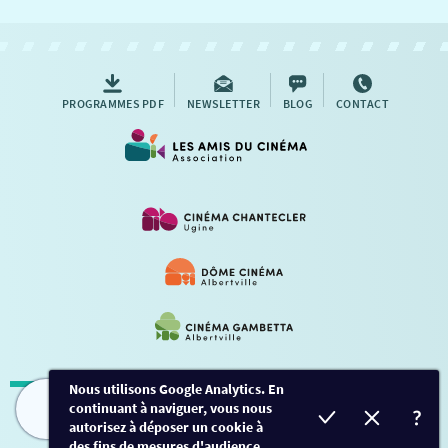
NOUS CONTACTER
AUTRES RENDEZ-VOUS
PROGRAMMES PDF
NEWSLETTER
BLOG
CONTACT
Nous utilisons Google Analytics. En
continuant à naviguer, vous nous
Mentions légales
-
Contact
FILMS
HORAIRES
EVÈNEMENTS
TARIFS
autorisez à déposer un cookie à
des fins de mesures d'audience.
Conception et développement
Créalp
-
Inscription
-
Connexion