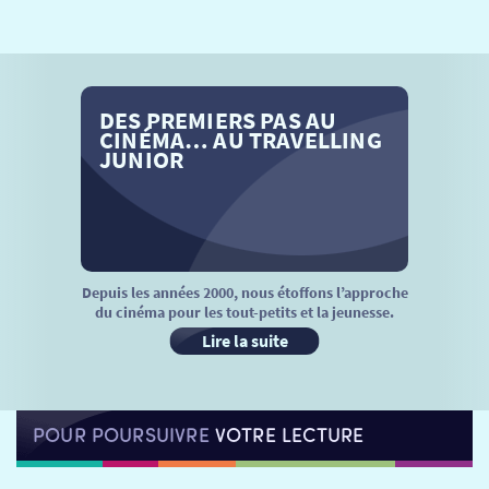
SÉANCES SPÉCIALES
RETOUR
TARIFS
RETOUR
RETOUR
DES PREMIERS PAS AU
LA SÉLECTION DES AMIS DU CINÉMA & LES FILMS
THÉ CINÉ
RETOUR
CINÉMA… AU TRAVELLING
D’ACTUALITÉS
JUNIOR
ATELIERS PRATIQUES
HISTORIQUE
NOS SALLES
FILMS
RÉTRO VISION
LES DISPOSITIFS NATIONAUX
VISITE DE CABINE
ADHÉRER
LE REX
Depuis les années 2000, nous étoffons l’approche
du cinéma pour les tout-petits et la jeunesse.
HORAIRES
LA PROG QUI OSE
LES ATELIERS EN CLASSE
Lire la suite
STAGES VIDÉO
PARTENAIRES
LE DORON
POUR POURSUIVRE
VOTRE LECTURE
JEUNESSE
MON COMPTE