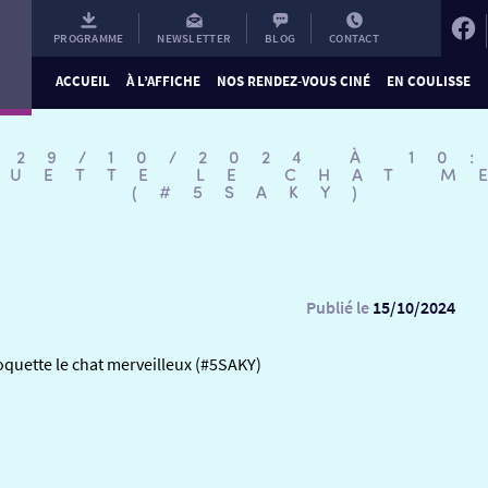
PROGRAMME
NEWSLETTER
BLOG
CONTACT
ACCUEIL
À L’AFFICHE
NOS RENDEZ-VOUS CINÉ
EN COULISSE
 29/10/2024 À 10
QUETTE LE CHAT M
(#5SAKY)
Publié le
15/10/2024
oquette le chat merveilleux (#5SAKY)