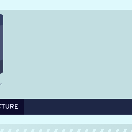
he
CTURE