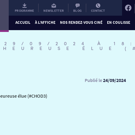
PROGRAMME
NEWSLETTER
BLOG
CONTACT
ACCUEIL
À L’AFFICHE
NOS RENDEZ-VOUS CINÉ
EN COULISSE
 29/09/2024 À 18
’HEUREUSE ÉLUE 
Publié le
24/09/2024
’Heureuse élue (#CHOD3)