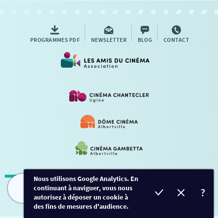
AUTRES RENDEZ-VOUS
PROGRAMMES PDF
NEWSLETTER
BLOG
CONTACT
Nous utilisons Google Analytics. En
continuant à naviguer, vous nous
Mentions légales
-
Contact
FILMS
HORAIRES
EVÈNEMENTS
TARIFS
autorisez à déposer un cookie à
des fins de mesures d'audience.
Conception et développement
Créalp
-
Inscription
-
Connexion
Ce site est protégé par Google ReCaptcha. -
Confidentialité
-
Conditions