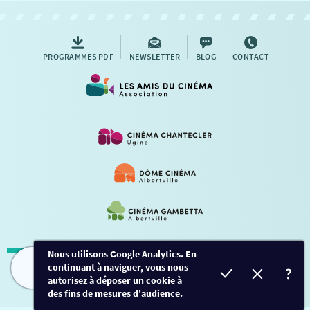
AUTRES RENDEZ-VOUS
PROGRAMMES PDF
NEWSLETTER
BLOG
CONTACT
Nous utilisons Google Analytics. En
continuant à naviguer, vous nous
Mentions légales
-
Contact
FILMS
HORAIRES
EVÈNEMENTS
TARIFS
autorisez à déposer un cookie à
des fins de mesures d'audience.
Conception et développement
Créalp
-
Inscription
-
Connexion
Ce site est protégé par Google ReCaptcha. -
Confidentialité
-
Conditions