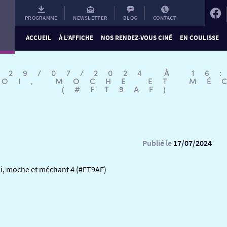
PROGRAMME
NEWSLETTER
BLOG
CONTACT
ACCUEIL
À L’AFFICHE
NOS RENDEZ-VOUS CINÉ
EN COULISSE
 29/07/2024 À 16
MOI, MOCHE ET MÉ
(#FT9AF)
Publié le
17/07/2024
oi, moche et méchant 4 (#FT9AF)