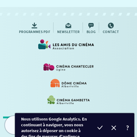
NOUS CONTACTER
AUTRES RENDEZ-VOUS
PROGRAMMES PDF
NEWSLETTER
BLOG
CONTACT
Nous utilisons Google Analytics. En
continuant à naviguer, vous nous
Mentions légales
-
Contact
FILMS
HORAIRES
EVÈNEMENTS
TARIFS
autorisez à déposer un cookie à
des fins de mesures d'audience.
Conception et développement
Créalp
-
Inscription
-
Connexion