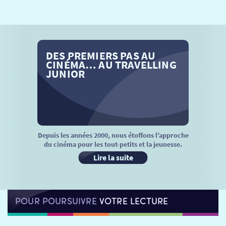
SÉANCES SPÉCIALES
RETOUR
TARIFS
RETOUR
RETOUR
DES PREMIERS PAS AU
LA SÉLECTION DES AMIS DU CINÉMA & LES FILMS
THÉ CINÉ
RETOUR
CINÉMA… AU TRAVELLING
D’ACTUALITÉS
JUNIOR
ATELIERS PRATIQUES
HISTORIQUE
NOS SALLES
FILMS
RÉTRO VISION
LES DISPOSITIFS NATIONAUX
VISITE DE CABINE
ADHÉRER
LE REX
Depuis les années 2000, nous étoffons l’approche
du cinéma pour les tout-petits et la jeunesse.
HORAIRES
LA PROG QUI OSE
LES ATELIERS EN CLASSE
Lire la suite
STAGES VIDÉO
PARTENAIRES
LE DORON
POUR POURSUIVRE
VOTRE LECTURE
JEUNESSE
MON COMPTE