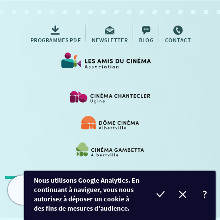
AUTRES RENDEZ-VOUS
PROGRAMMES PDF
NEWSLETTER
BLOG
CONTACT
Nous utilisons Google Analytics. En
continuant à naviguer, vous nous
Mentions légales
-
Contact
FILMS
HORAIRES
EVÈNEMENTS
TARIFS
autorisez à déposer un cookie à
des fins de mesures d'audience.
Conception et développement
Créalp
-
Inscription
-
Connexion
Ce site est protégé par Google ReCaptcha. -
Confidentialité
-
Conditions