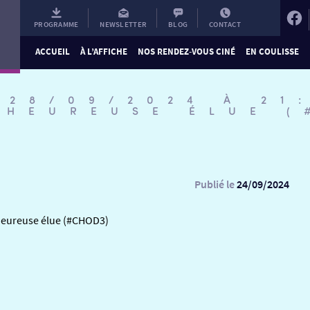
PROGRAMME
NEWSLETTER
BLOG
CONTACT
ACCUEIL
À L’AFFICHE
NOS RENDEZ-VOUS CINÉ
EN COULISSE
 28/09/2024 À 21
’HEUREUSE ÉLUE 
Publié le
24/09/2024
’Heureuse élue (#CHOD3)