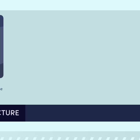
he
CTURE