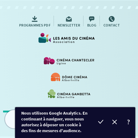
AUTRES RENDEZ-VOUS
PROGRAMMES PDF
NEWSLETTER
BLOG
CONTACT
Nous utilisons Google Analytics. En
continuant à naviguer, vous nous
Mentions légales
-
Contact
FILMS
HORAIRES
EVÈNEMENTS
TARIFS
autorisez à déposer un cookie à
des fins de mesures d'audience.
Conception et développement
Créalp
-
Inscription
-
Connexion
Ce site est protégé par Google ReCaptcha. -
Confidentialité
-
Conditions