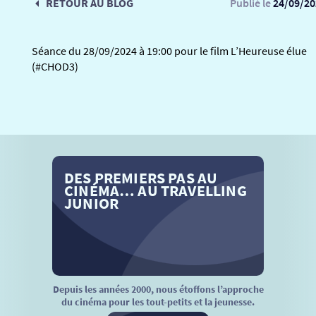
RETOUR AU BLOG
Publié le
24/09/20
RETOUR
Séance du 28/09/2024 à 19:00 pour le film L’Heureuse élue
SÉANCES SPÉCIALES
RETOUR
(#CHOD3)
TARIFS
RETOUR
RETOUR
THÉ CINÉ
LA SÉLECTION DES AMIS DU CINÉMA & LES FILMS D’ACTUALITÉS
RETOUR
ATELIERS PRATIQUES
HISTORIQUE
NOS SALLES
DES PREMIERS PAS AU
CINÉMA… AU TRAVELLING
JUNIOR
FILMS
RÉTRO VISION
LES DISPOSITIFS NATIONAUX
VISITE DE CABINE
ADHÉRER
LE REX
HORAIRES
LA PROG QUI OSE
LES ATELIERS EN CLASSE
Depuis les années 2000, nous étoffons l’approche
du cinéma pour les tout-petits et la jeunesse.