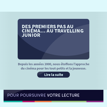
SÉANCES SPÉCIALES
RETOUR
TARIFS
RETOUR
RETOUR
DES PREMIERS PAS AU
LA SÉLECTION DES AMIS DU CINÉMA & LES FILMS
THÉ CINÉ
RETOUR
CINÉMA… AU TRAVELLING
D’ACTUALITÉS
JUNIOR
ATELIERS PRATIQUES
HISTORIQUE
NOS SALLES
FILMS
RÉTRO VISION
LES DISPOSITIFS NATIONAUX
VISITE DE CABINE
ADHÉRER
LE REX
Depuis les années 2000, nous étoffons l’approche
du cinéma pour les tout-petits et la jeunesse.
HORAIRES
LA PROG QUI OSE
LES ATELIERS EN CLASSE
Lire la suite
STAGES VIDÉO
PARTENAIRES
LE DORON
POUR POURSUIVRE
VOTRE LECTURE
JEUNESSE
MON COMPTE