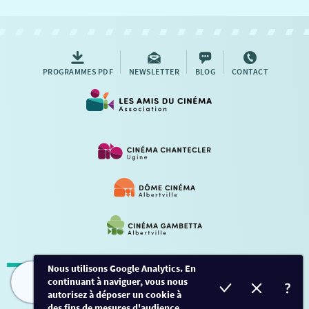
NOUS CONTACTER
AUTRES RENDEZ-VOUS
PROGRAMMES PDF
NEWSLETTER
BLOG
CONTACT
Nous utilisons Google Analytics. En
continuant à naviguer, vous nous
Mentions légales
-
Contact
FILMS
HORAIRES
EVÈNEMENTS
TARIFS
autorisez à déposer un cookie à
des fins de mesures d'audience.
Conception et développement
Créalp
-
Inscription
-
Connexion