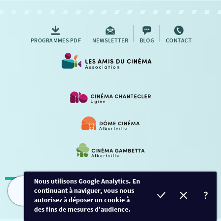
AUTRES RENDEZ-VOUS
PROGRAMMES PDF
NEWSLETTER
BLOG
CONTACT
Nous utilisons Google Analytics. En
continuant à naviguer, vous nous
Mentions légales
-
Contact
FILMS
HORAIRES
EVÈNEMENTS
TARIFS
autorisez à déposer un cookie à
des fins de mesures d'audience.
Conception et développement
Créalp
-
Inscription
-
Connexion
Ce site est protégé par Google ReCaptcha. -
Confidentialité
-
Conditions