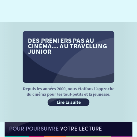
SÉANCES SPÉCIALES
RETOUR
TARIFS
RETOUR
RETOUR
LA SÉLECTION DES AMIS DU CINÉMA & LES FILMS
DES PREMIERS PAS AU
THÉ CINÉ
RETOUR
D’ACTUALITÉS
CINÉMA… AU TRAVELLING
JUNIOR
ATELIERS PRATIQUES
HISTORIQUE
NOS SALLES
FILMS
RÉTRO VISION
LES DISPOSITIFS NATIONAUX
VISITE DE CABINE
ADHÉRER
LE REX
Depuis les années 2000, nous étoffons l’approche
du cinéma pour les tout-petits et la jeunesse.
HORAIRES
LA PROG QUI OSE
LES ATELIERS EN CLASSE
Lire la suite
STAGES VIDÉO
PARTENAIRES
LE DORON
POUR POURSUIVRE
VOTRE LECTURE
JEUNESSE
MON COMPTE