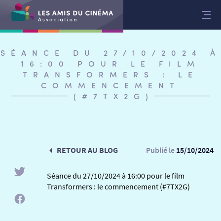
Aller
au
contenu
SÉANCE DU 27/10/2024 À
16:00 POUR LE FILM
TRANSFORMERS : LE
COMMENCEMENT
(#7TX2G)
RETOUR AU BLOG
Publié le
15/10/2024
Séance du 27/10/2024 à 16:00 pour le film
Transformers : le commencement (#7TX2G)
RETOUR
RETOUR