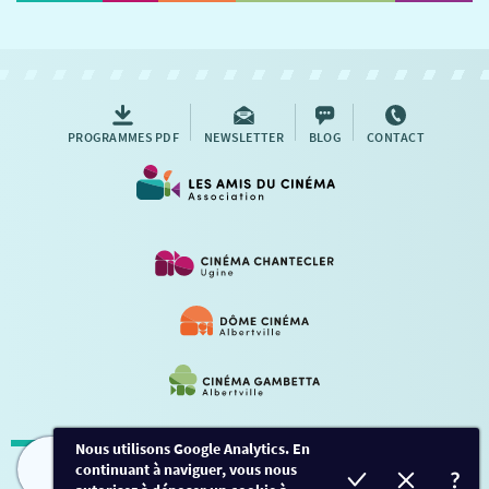
NOUS CONTACTER
AUTRES RENDEZ-VOUS
PROGRAMMES PDF
NEWSLETTER
BLOG
CONTACT
Nous utilisons Google Analytics. En
continuant à naviguer, vous nous
Mentions légales
-
Contact
FILMS
HORAIRES
EVÈNEMENTS
TARIFS