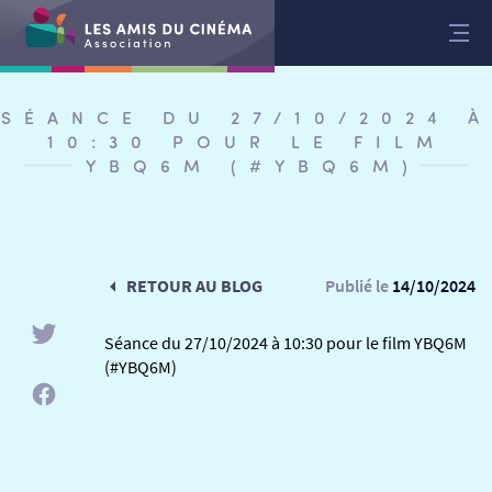
Aller
au
contenu
SÉANCE DU 27/10/2024 À
10:30 POUR LE FILM
YBQ6M (#YBQ6M)
RETOUR AU BLOG
Publié le
14/10/2024
Séance du 27/10/2024 à 10:30 pour le film YBQ6M
(#YBQ6M)
RETOUR
RETOUR