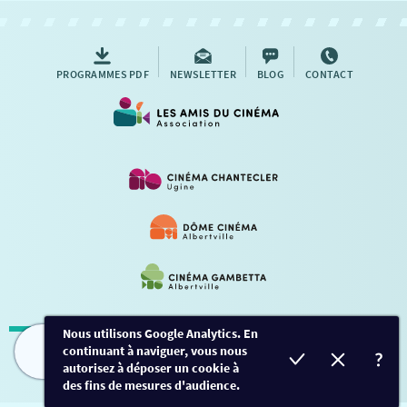
AUTRES RENDEZ-VOUS
PROGRAMMES PDF
NEWSLETTER
BLOG
CONTACT
Nous utilisons Google Analytics. En
continuant à naviguer, vous nous
Mentions légales
-
Contact
FILMS
HORAIRES
EVÈNEMENTS
TARIFS
autorisez à déposer un cookie à
des fins de mesures d'audience.
Conception et développement
Créalp
-
Inscription
-
Connexion
Ce site est protégé par Google ReCaptcha. -
Confidentialité
-
Conditions