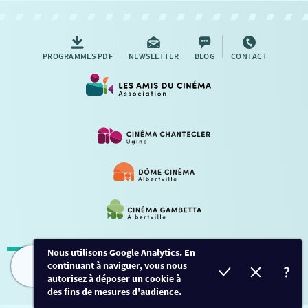
AUTRES RENDEZ-VOUS
PROGRAMMES PDF
NEWSLETTER
BLOG
CONTACT
Nous utilisons Google Analytics. En
continuant à naviguer, vous nous
Mentions légales
-
Contact
FILMS
HORAIRES
EVÈNEMENTS
TARIFS
autorisez à déposer un cookie à
des fins de mesures d'audience.
Conception et développement
Créalp
-
Inscription
-
Connexion
Ce site est protégé par Google ReCaptcha. -
Confidentialité
-
Conditions