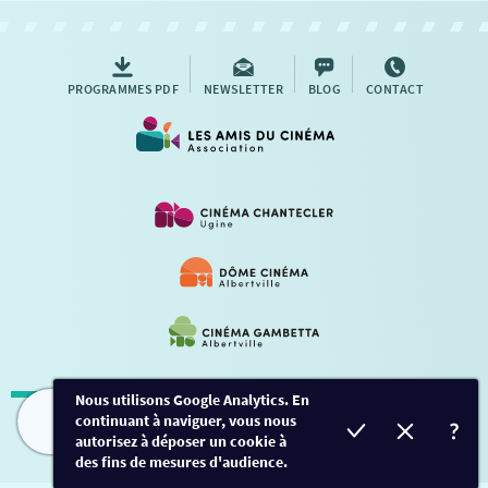
AUTRES RENDEZ-VOUS
PROGRAMMES PDF
NEWSLETTER
BLOG
CONTACT
Nous utilisons Google Analytics. En
continuant à naviguer, vous nous
Mentions légales
-
Contact
FILMS
HORAIRES
EVÈNEMENTS
TARIFS
autorisez à déposer un cookie à
des fins de mesures d'audience.
Conception et développement
Créalp
-
Inscription
-
Connexion
Ce site est protégé par Google ReCaptcha. -
Confidentialité
-
Conditions