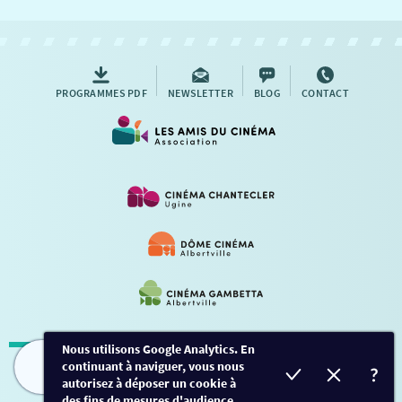
NOUS CONTACTER
AUTRES RENDEZ-VOUS
PROGRAMMES PDF
NEWSLETTER
BLOG
CONTACT
Nous utilisons Google Analytics. En
continuant à naviguer, vous nous
Mentions légales
-
Contact
FILMS
HORAIRES
EVÈNEMENTS
TARIFS
autorisez à déposer un cookie à
des fins de mesures d'audience.
Conception et développement
Créalp
-
Inscription
-
Connexion