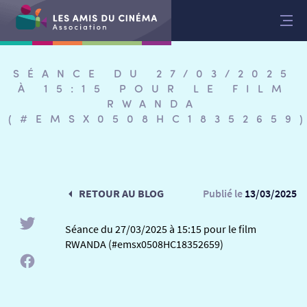
Aller
au
contenu
SÉANCE DU 27/03/2025
À 15:15 POUR LE FILM
RWANDA
(#EMSX0508HC18352659
RETOUR AU BLOG
Publié le
13/03/2025
Séance du 27/03/2025 à 15:15 pour le film
RWANDA (#emsx0508HC18352659)
RETOUR
RETOUR