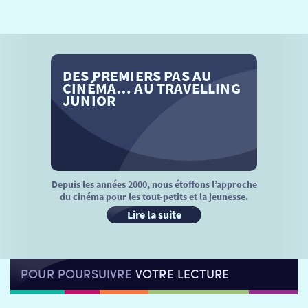
SÉANCES SPÉCIALES
RETOUR
TARIFS
RETOUR
RETOUR
DES PREMIERS PAS AU
LA SÉLECTION DES AMIS DU CINÉMA & LES FILMS
THÉ CINÉ
RETOUR
CINÉMA… AU TRAVELLING
D’ACTUALITÉS
JUNIOR
ATELIERS PRATIQUES
HISTORIQUE
NOS SALLES
FILMS
RÉTRO VISION
LES DISPOSITIFS NATIONAUX
VISITE DE CABINE
ADHÉRER
LE REX
Depuis les années 2000, nous étoffons l’approche
du cinéma pour les tout-petits et la jeunesse.
HORAIRES
LA PROG QUI OSE
LES ATELIERS EN CLASSE
Lire la suite
STAGES VIDÉO
PARTENAIRES
LE DORON
POUR POURSUIVRE
VOTRE LECTURE
JEUNESSE
MON COMPTE