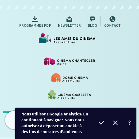
AUTRES RENDEZ-VOUS
PROGRAMMES PDF
NEWSLETTER
BLOG
CONTACT
Nous utilisons Google Analytics. En
continuant à naviguer, vous nous
Mentions légales
-
Contact
FILMS
HORAIRES
EVÈNEMENTS
TARIFS
autorisez à déposer un cookie à
des fins de mesures d'audience.
Conception et développement
Créalp
-
Inscription
-
Connexion
Ce site est protégé par Google ReCaptcha. -
Confidentialité
-
Conditions