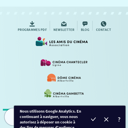
NOUS CONTACTER
AUTRES RENDEZ-VOUS
PROGRAMMES PDF
NEWSLETTER
BLOG
CONTACT
Nous utilisons Google Analytics. En
continuant à naviguer, vous nous
Mentions légales
-
Contact
FILMS
HORAIRES
EVÈNEMENTS
TARIFS
autorisez à déposer un cookie à
des fins de mesures d'audience.
Conception et développement
Créalp
-
Inscription
-
Connexion