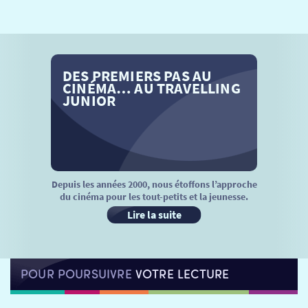
SÉANCES SPÉCIALES
RETOUR
TARIFS
RETOUR
RETOUR
DES PREMIERS PAS AU
LA SÉLECTION DES AMIS DU CINÉMA & LES FILMS
THÉ CINÉ
RETOUR
CINÉMA… AU TRAVELLING
D’ACTUALITÉS
JUNIOR
ATELIERS PRATIQUES
HISTORIQUE
NOS SALLES
FILMS
RÉTRO VISION
LES DISPOSITIFS NATIONAUX
VISITE DE CABINE
ADHÉRER
LE REX
Depuis les années 2000, nous étoffons l’approche
du cinéma pour les tout-petits et la jeunesse.
HORAIRES
LA PROG QUI OSE
LES ATELIERS EN CLASSE
Lire la suite
STAGES VIDÉO
PARTENAIRES
LE DORON
POUR POURSUIVRE
VOTRE LECTURE
JEUNESSE
MON COMPTE