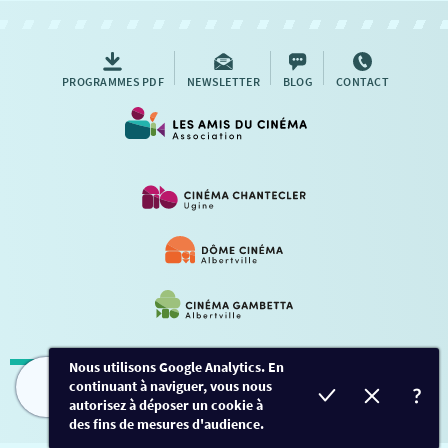
AUTRES RENDEZ-VOUS
PROGRAMMES PDF
NEWSLETTER
BLOG
CONTACT
Nous utilisons Google Analytics. En
continuant à naviguer, vous nous
Mentions légales
-
Contact
FILMS
HORAIRES
EVÈNEMENTS
TARIFS
autorisez à déposer un cookie à
des fins de mesures d'audience.
Conception et développement
Créalp
-
Inscription
-
Connexion
Ce site est protégé par Google ReCaptcha. -
Confidentialité
-
Conditions