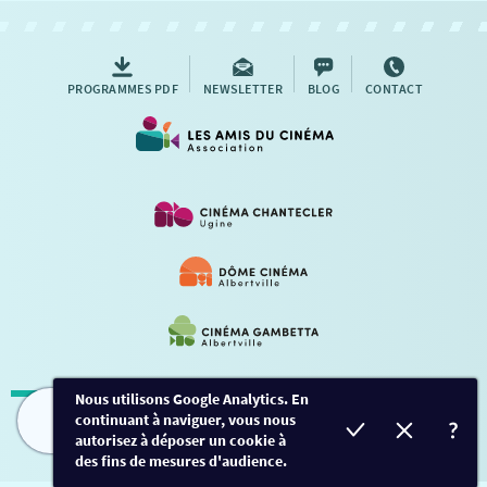
AUTRES RENDEZ-VOUS
PROGRAMMES PDF
NEWSLETTER
BLOG
CONTACT
Nous utilisons Google Analytics. En
continuant à naviguer, vous nous
Mentions légales
-
Contact
FILMS
HORAIRES
EVÈNEMENTS
TARIFS
autorisez à déposer un cookie à
des fins de mesures d'audience.
Conception et développement
Créalp
-
Inscription
-
Connexion
Ce site est protégé par Google ReCaptcha. -
Confidentialité
-
Conditions