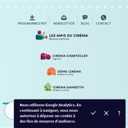
AUTRES RENDEZ-VOUS
PROGRAMMES PDF
NEWSLETTER
BLOG
CONTACT
Nous utilisons Google Analytics. En
continuant à naviguer, vous nous
Mentions légales
-
Contact
FILMS
HORAIRES
EVÈNEMENTS
TARIFS
autorisez à déposer un cookie à
des fins de mesures d'audience.
Conception et développement
Créalp
-
Inscription
-
Connexion
Ce site est protégé par Google ReCaptcha. -
Confidentialité
-
Conditions